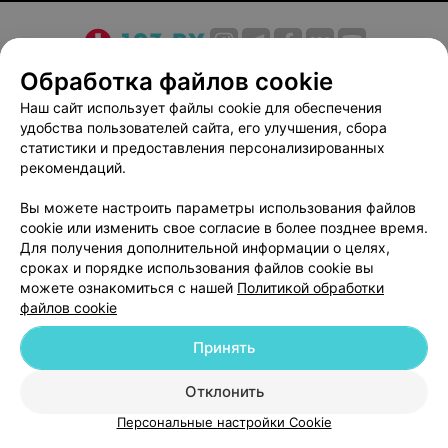
О проекте
Новости проекта
Размещение рекламы
Обработка файлов cookie
Медицинский маркетинг
Публичный договор
Наш сайт использует файлы cookie для обеспечения
удобства пользователей сайта, его улучшения, сбора
Пользовательское соглашение
Способы оплаты
статистики и предоставления персонализированных
Вакансии
Партнеры
рекомендаций.
Написать руководителю 103.by
Вы можете настроить параметры использования файлов
Написать в поддержку
cookie или изменить свое согласие в более позднее время.
Персональные настройки cookie
Для получения дополнительной информации о целях,
сроках и порядке использования файлов cookie вы
Обработка персональных данных
можете ознакомиться с нашей
Политикой обработки
файлов cookie
Принять
Отклонить
© 2026 ООО «Артокс Лаб», УНП 191700409
| 220012, Республика Беларусь,
Персональные настройки Cookie
г. Минск, улица Толбухина, 2, пом. 16 | help@103.by